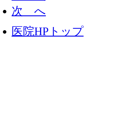
次 へ
医院HPトップ